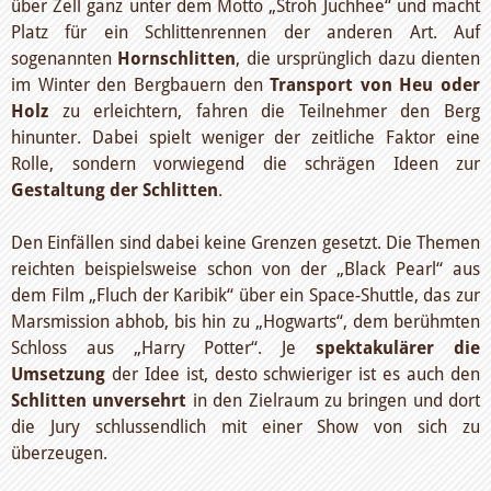
über Zell ganz unter dem Motto „Stroh Juchhee“ und macht
Platz für ein Schlittenrennen der anderen Art. Auf
sogenannten
Hornschlitten
, die ursprünglich dazu dienten
im Winter den Bergbauern den
Transport von Heu oder
Holz
zu erleichtern, fahren die Teilnehmer den Berg
hinunter. Dabei spielt weniger der zeitliche Faktor eine
Rolle, sondern vorwiegend die schrägen Ideen zur
Gestaltung der Schlitten
.
Den Einfällen sind dabei keine Grenzen gesetzt. Die Themen
reichten beispielsweise schon von der „Black Pearl“ aus
dem Film „Fluch der Karibik“ über ein Space-Shuttle, das zur
Marsmission abhob, bis hin zu „Hogwarts“, dem berühmten
Schloss aus „Harry Potter“. Je
spektakulärer die
Umsetzung
der Idee ist, desto schwieriger ist es auch den
Schlitten unversehrt
in den Zielraum zu bringen und dort
die Jury schlussendlich mit einer Show von sich zu
überzeugen.